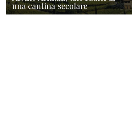
una cantina secolare
GASTRONOMIA
La redazione
23 Luglio 2026
I prodotti di Formaggi Picciau,
caseificio nei dintorni di
Cagliari in Sardegna