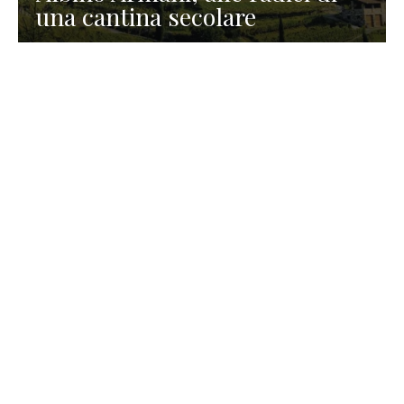
una cantina secolare
GASTRONOMIA
La redazione
23 Luglio 2026
I prodotti di Formaggi Picciau,
caseificio nei dintorni di
Cagliari in Sardegna