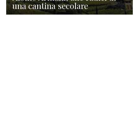
una cantina secolare
GASTRONOMIA
La redazione
23 Luglio 2026
I prodotti di Formaggi Picciau,
caseificio nei dintorni di
Cagliari in Sardegna