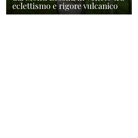
eclettismo e rigore vulcanico
TURISMO
La redazione
30 Luglio 2026
La Spiaggetta di Scanno in
Abruzzo, immersa nella
natura di un lago meraviglioso