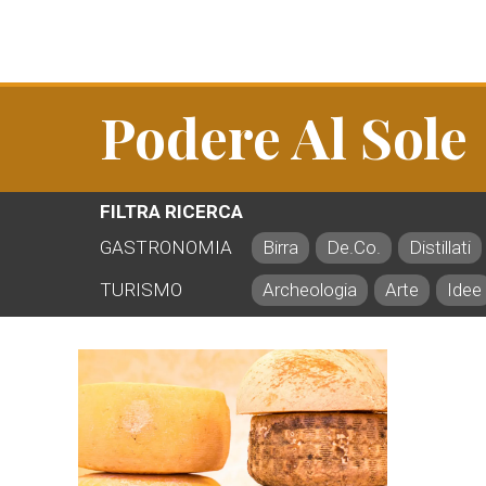
Podere Al Sole
FILTRA RICERCA
GASTRONOMIA
Birra
De.Co.
Distillati
TURISMO
Archeologia
Arte
Idee