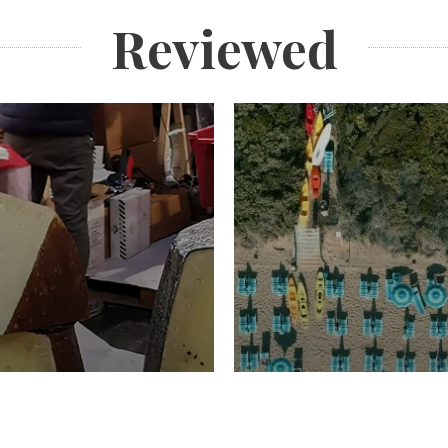
Reviewed
TURISMO
Domenico Liggeri
20 