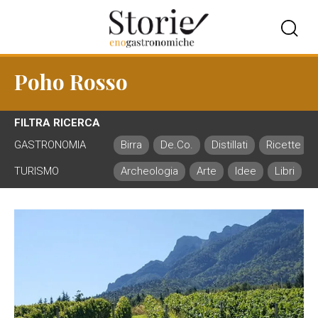
Poho Rosso
FILTRA RICERCA
GASTRONOMIA
Birra
De.Co.
Distillati
Ricette
TURISMO
Archeologia
Arte
Idee
Libri