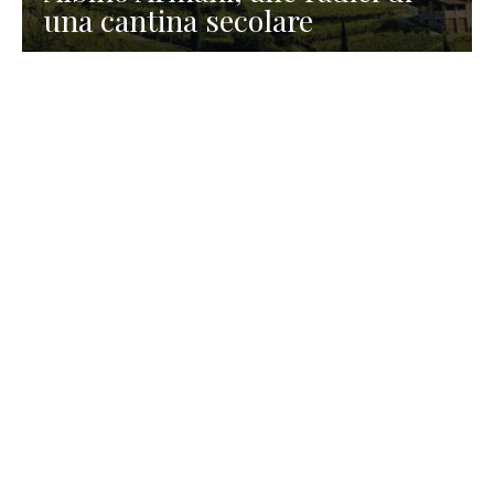
una cantina secolare
GASTRONOMIA
La redazione
23 Luglio 2026
I prodotti di Formaggi Picciau,
caseificio nei dintorni di
Cagliari in Sardegna