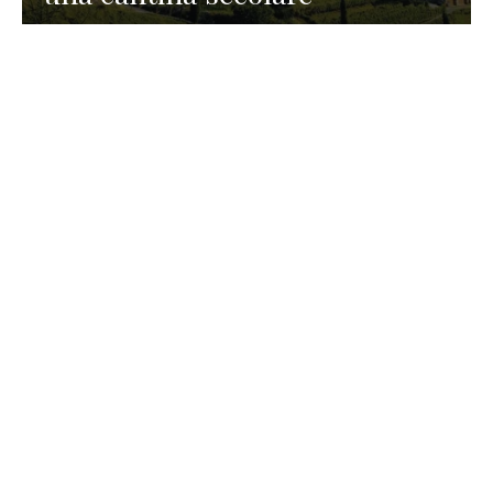
GASTRONOMIA
La redazione
23 Luglio 2026
I prodotti di Formaggi Picciau,
caseificio nei dintorni di
Cagliari in Sardegna