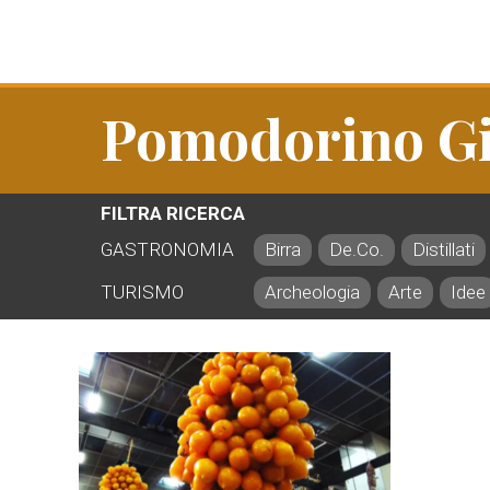
Pomodorino Gi
FILTRA RICERCA
GASTRONOMIA
Birra
De.Co.
Distillati
TURISMO
Archeologia
Arte
Idee