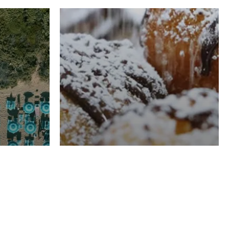
RISTORAZIONE
Luglio
Domenico Liggeri
21 Luglio
2026
el
Pasticceria La
na
Fenice a Porto San