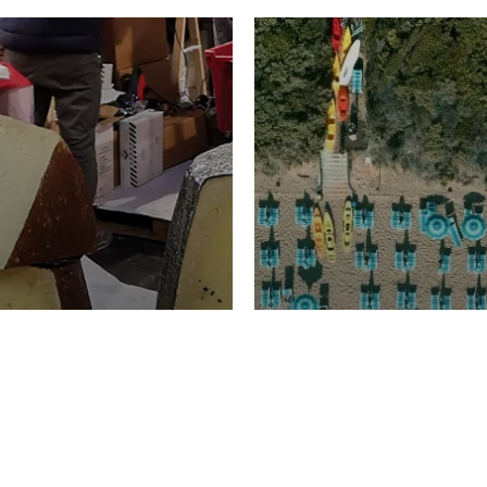
TURISMO
Domenico Liggeri
20 
2026
NOMIA
La spiaggia d
ione
23 Luglio 2026
otti di
Garden Tosca