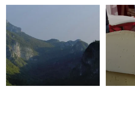
VINO
GASTRO
Domenico Liggeri
24 Luglio
2026
La redaz
I vini del Monte
I prod