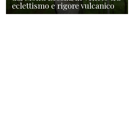
eclettismo e rigore vulcanico
TURISMO
La redazione
30 Luglio 2026
La Spiaggetta di Scanno in
Abruzzo, immersa nella
natura di un lago meraviglioso