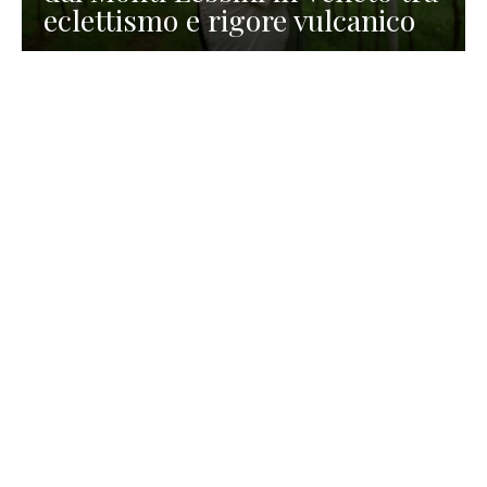
eclettismo e rigore vulcanico
TURISMO
La redazione
30 Luglio 2026
La Spiaggetta di Scanno in
Abruzzo, immersa nella
natura di un lago meraviglioso