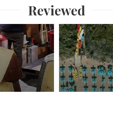
Reviewed
TURISMO
Domenico Liggeri
20 