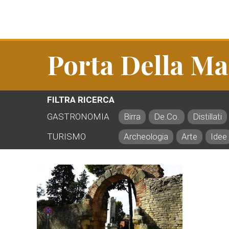
Porta Della M
FILTRA RICERCA
GASTRONOMIA
Birra
De.Co.
Distillati
TURISMO
Archeologia
Arte
Idee