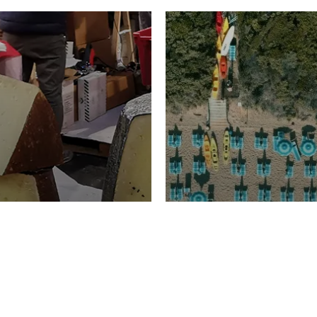
TURISMO
Domenico Liggeri
20 
2026
NOMIA
La spiaggia d
ione
23 Luglio 2026
otti di
Garden Tosca