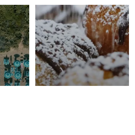
RISTORAZIONE
Luglio
Domenico Liggeri
21 Luglio
2026
el
Pasticceria La
na
Fenice a Porto San