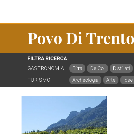
Povo Di Trent
FILTRA RICERCA
GASTRONOMIA
Birra
De.Co.
Distillati
TURISMO
Archeologia
Arte
Idee