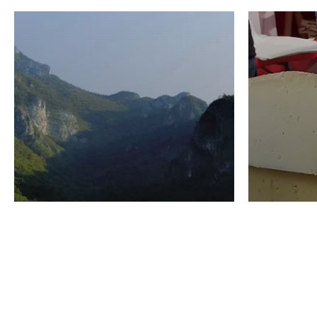
VINO
GASTRO
Domenico Liggeri
24 Luglio
2026
La redaz
I vini del Monte
I prod