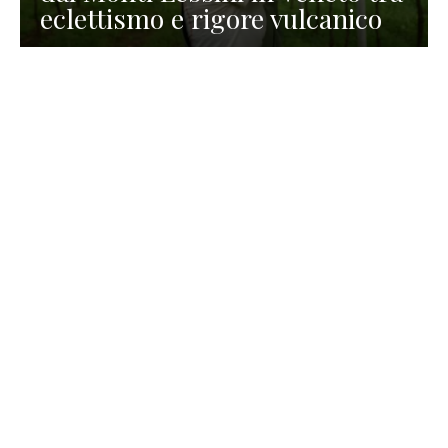
eclettismo e rigore vulcanico
TURISMO
La redazione
30 Luglio 2026
La Spiaggetta di Scanno in
Abruzzo, immersa nella
natura di un lago meraviglioso