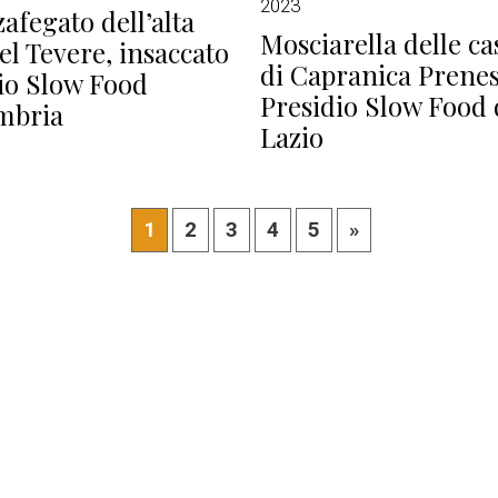
2023
zafegato dell’alta
Mosciarella delle ca
del Tevere, insaccato
di Capranica Prenes
io Slow Food
Presidio Slow Food 
mbria
Lazio
1
2
3
4
5
»