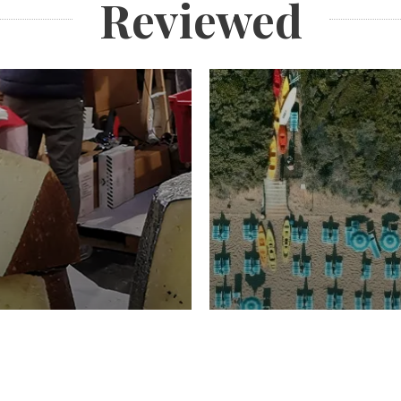
Reviewed
TURISMO
Domenico Liggeri
20 
2026
NOMIA