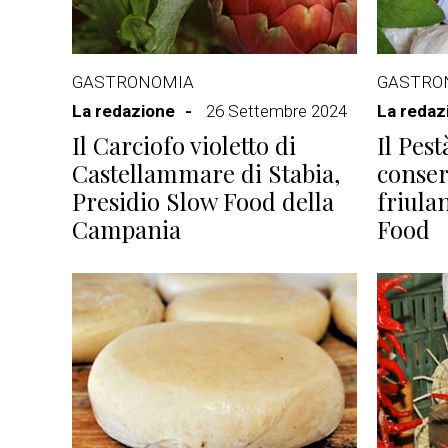
GASTRONOMIA
GASTRO
La redazione
26 Settembre 2024
La redaz
Il Carciofo violetto di
Il Pes
Castellammare di Stabia,
conse
Presidio Slow Food della
friula
Campania
Food