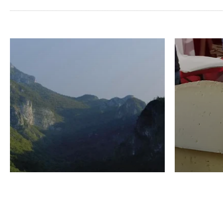
VINO
GASTRO
Domenico Liggeri
24 Luglio