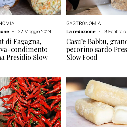
NOMIA
GASTRONOMIA
ione
22 Maggio 2024
La redazione
8 Febbraio
tàt di Fagagna,
Casu’e Babbu, gran
rva-condimento
pecorino sardo Pres
na Presidio Slow
Slow Food