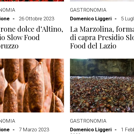
NOMIA
GASTRONOMIA
ione
26 Ottobre 2023
Domenico Liggeri
5 Lug
erone dolce d’Altino,
La Marzolina, form
io Slow Food
di capra Presidio S
bruzzo
Food del Lazio
NOMIA
GASTRONOMIA
ione
7 Marzo 2023
Domenico Liggeri
1 Feb