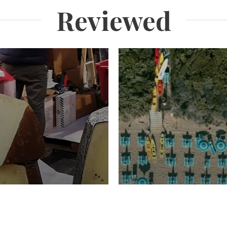
Reviewed
TURISMO
Domenico Liggeri
20 