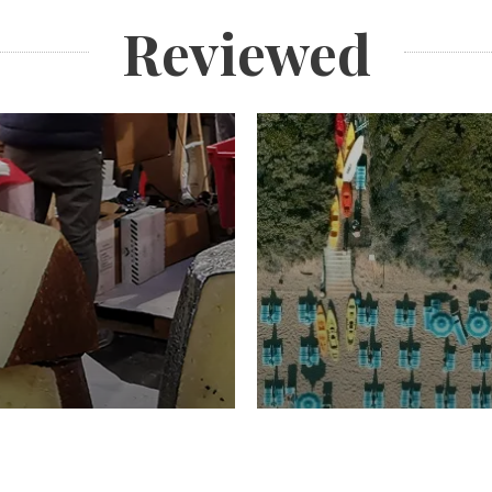
Reviewed
TURISMO
Domenico Liggeri
20 