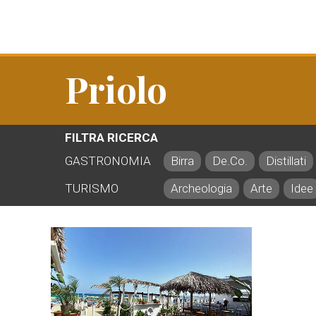
Priolo
FILTRA RICERCA
GASTRONOMIA
Birra
De.Co.
Distillati
TURISMO
Archeologia
Arte
Idee