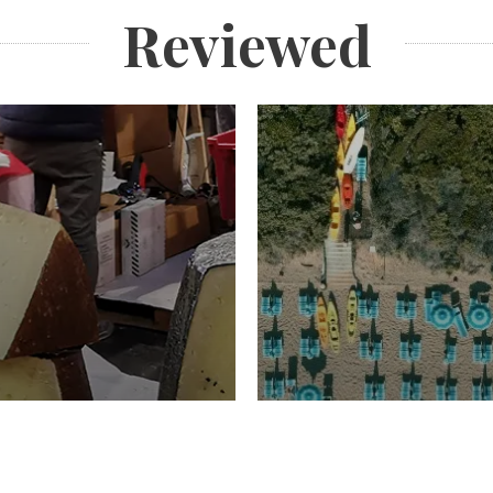
Reviewed
TURISMO
Domenico Liggeri
20 