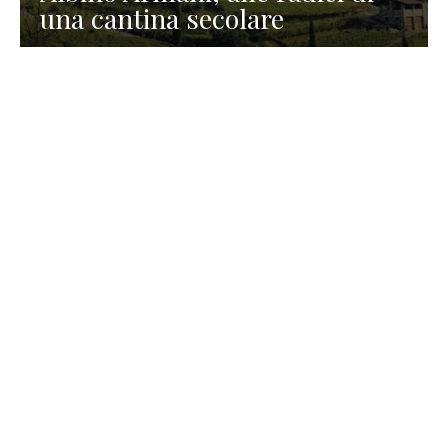
una cantina secolare
GASTRONOMIA
La redazione
23 Luglio 2026
I prodotti di Formaggi Picciau,
caseificio nei dintorni di
Cagliari in Sardegna