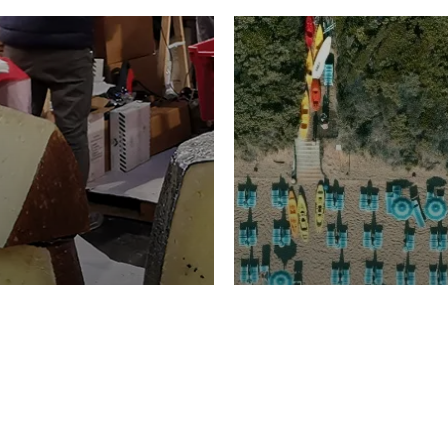
TURISMO
Domenico Liggeri
20 
2026
NOMIA
La spiaggia d
ione
23 Luglio 2026
otti di
Garden Tosca