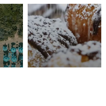
RISTORAZIONE
Luglio
Domenico Liggeri
21 Luglio
2026
el
Pasticceria La
na
Fenice a Porto San