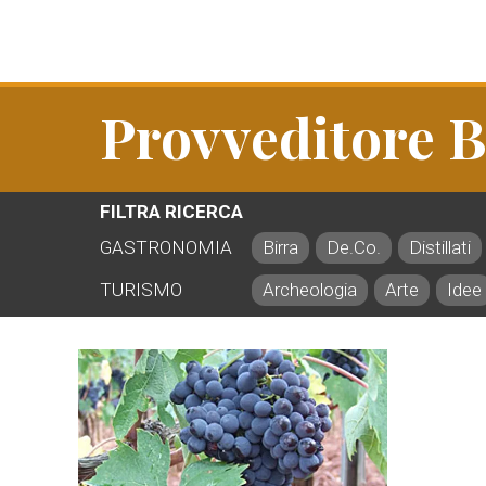
Provveditore B
FILTRA RICERCA
GASTRONOMIA
Birra
De.Co.
Distillati
TURISMO
Archeologia
Arte
Idee