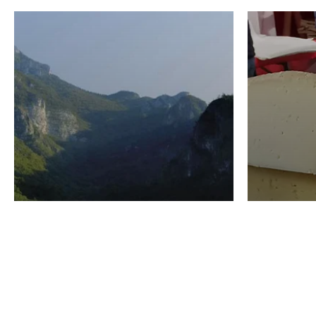
VINO
GASTRO
Domenico Liggeri
24 Luglio
2026
La redaz
I vini del Monte
I prod