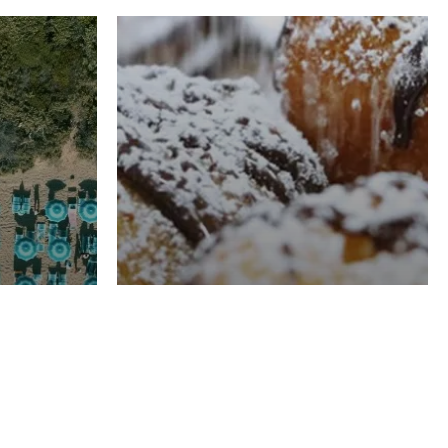
RISTORAZIONE
Luglio
Domenico Liggeri
21 Luglio
2026
el
Pasticceria La
na
Fenice a Porto San