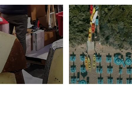
TURISMO
Domenico Liggeri
20 
2026
NOMIA
La spiaggia d
ione
23 Luglio 2026
otti di
Garden Tosca