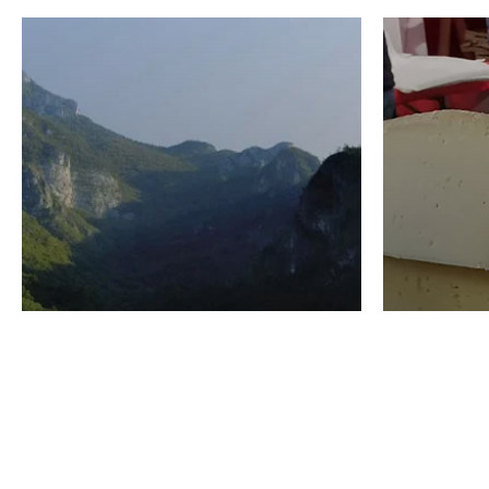
VINO
GASTRO
Domenico Liggeri
24 Luglio
2026
La redaz
I vini del Monte
I prod