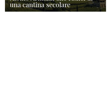
una cantina secolare
GASTRONOMIA
La redazione
23 Luglio 2026
I prodotti di Formaggi Picciau,
caseificio nei dintorni di
Cagliari in Sardegna