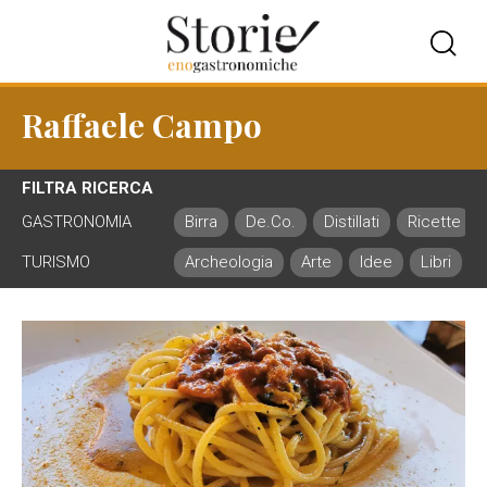
Raffaele Campo
FILTRA RICERCA
GASTRONOMIA
Birra
De.Co.
Distillati
Ricette
TURISMO
Archeologia
Arte
Idee
Libri