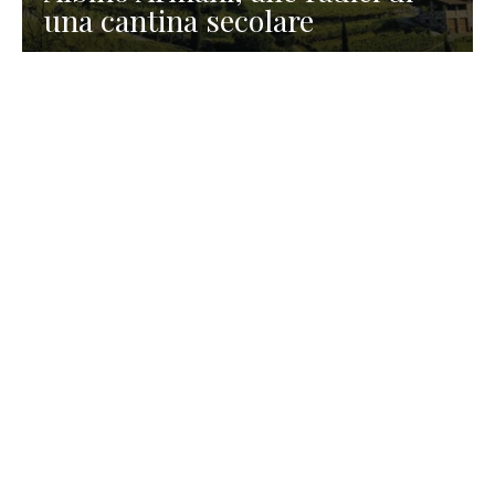
una cantina secolare
GASTRONOMIA
La redazione
23 Luglio 2026
I prodotti di Formaggi Picciau,
caseificio nei dintorni di
Cagliari in Sardegna