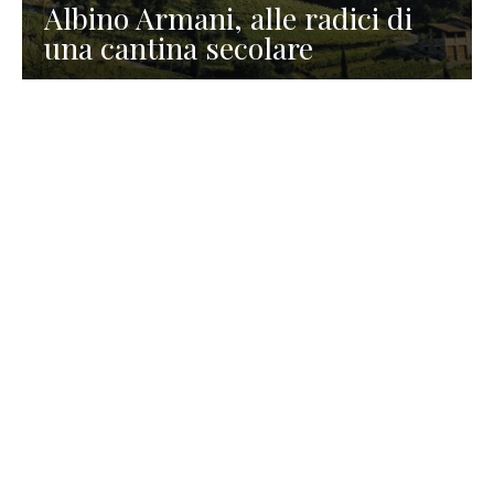
Albino Armani, alle radici di
una cantina secolare
GASTRONOMIA
La redazione
23 Luglio 2026
I prodotti di Formaggi Picciau,
caseificio nei dintorni di
Cagliari in Sardegna