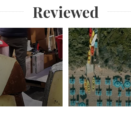
Reviewed
TURISMO
Domenico Liggeri
20 