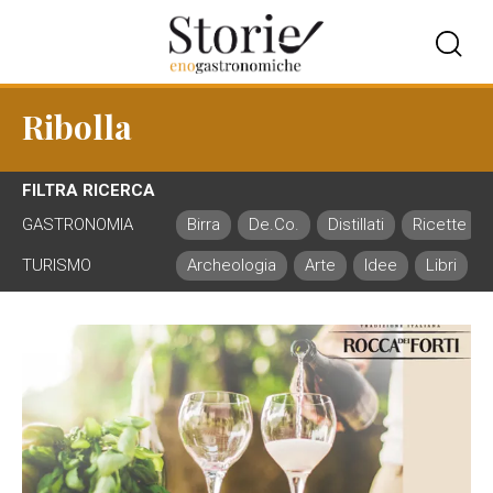
Ribolla
FILTRA RICERCA
GASTRONOMIA
Birra
De.Co.
Distillati
Ricette
TURISMO
Archeologia
Arte
Idee
Libri