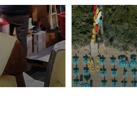
TURISMO
Domenico Liggeri
20 
2026
NOMIA
La spiaggia d
ione
23 Luglio 2026
otti di
Garden Tosca