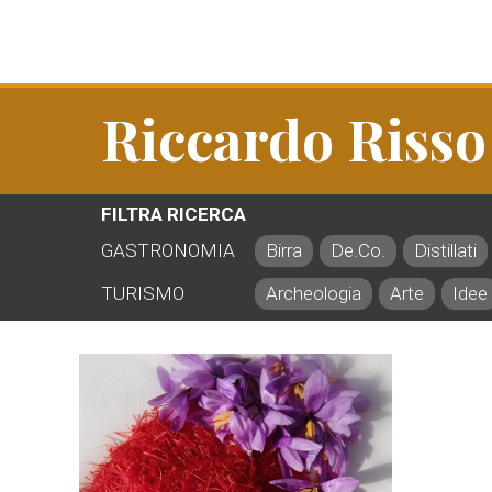
Riccardo Risso
FILTRA RICERCA
GASTRONOMIA
Birra
De.Co.
Distillati
TURISMO
Archeologia
Arte
Idee