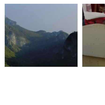
VINO
GASTRO
Domenico Liggeri
24 Luglio
2026
La redaz
I vini del Monte
I prod