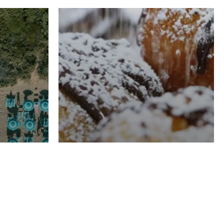
RISTORAZIONE
Luglio
Domenico Liggeri
21 Luglio
2026
el
Pasticceria La
na
Fenice a Porto San