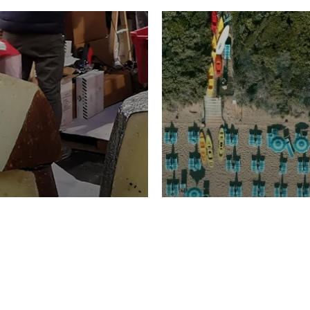
TURISMO
Domenico Liggeri
20 
2026
NOMIA
La spiaggia d
ione
23 Luglio 2026
otti di
Garden Tosca