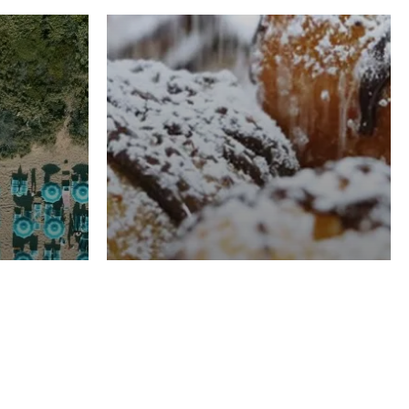
RISTORAZIONE
Luglio
Domenico Liggeri
21 Luglio
2026
el
Pasticceria La
na
Fenice a Porto San