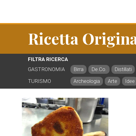
Ricetta Origin
FILTRA RICERCA
GASTRONOMIA
Birra
De.Co.
Distillati
TURISMO
Archeologia
Arte
Idee