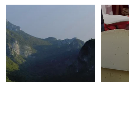
VINO
GASTRO
Domenico Liggeri
24 Luglio
2026
La redaz
I vini del Monte
I prod