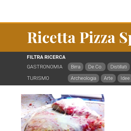
Ricetta Pizza S
FILTRA RICERCA
GASTRONOMIA
Birra
De.Co.
Distillati
TURISMO
Archeologia
Arte
Idee