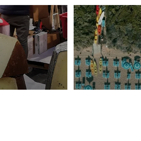
TURISMO
Domenico Liggeri
20 
2026
NOMIA
La spiaggia d
ione
23 Luglio 2026
otti di
Garden Tosca