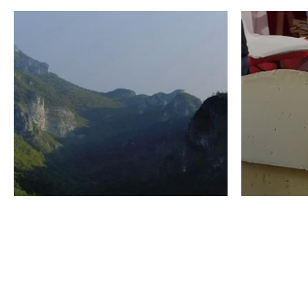
VINO
GASTRO
Domenico Liggeri
24 Luglio
2026
La redaz
I vini del Monte
I prod