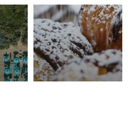
RISTORAZIONE
Luglio
Domenico Liggeri
21 Luglio
2026
el
Pasticceria La
na
Fenice a Porto San