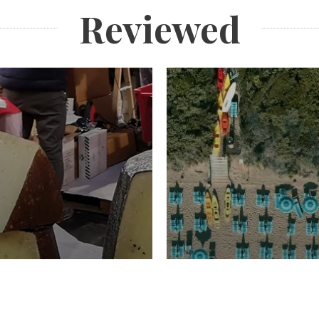
Reviewed
TURISMO
Domenico Liggeri
20 