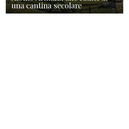
una cantina secolare
GASTRONOMIA
La redazione
23 Luglio 2026
I prodotti di Formaggi Picciau,
caseificio nei dintorni di
Cagliari in Sardegna