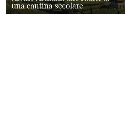
una cantina secolare
GASTRONOMIA
La redazione
23 Luglio 2026
I prodotti di Formaggi Picciau,
caseificio nei dintorni di
Cagliari in Sardegna