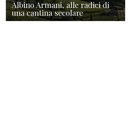
Albino Armani, alle radici di
una cantina secolare
GASTRONOMIA
La redazione
23 Luglio 2026
I prodotti di Formaggi Picciau,
caseificio nei dintorni di
Cagliari in Sardegna