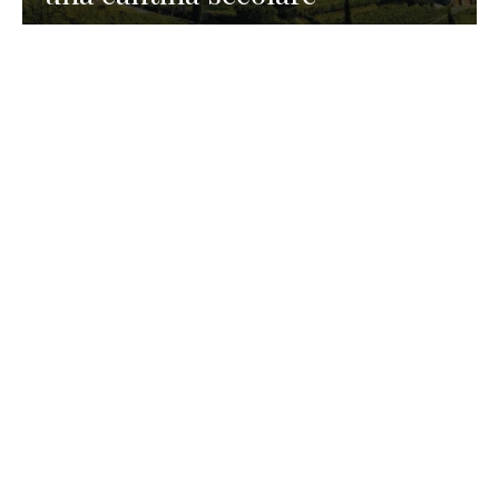
GASTRONOMIA
La redazione
23 Luglio 2026
I prodotti di Formaggi Picciau,
caseificio nei dintorni di
Cagliari in Sardegna