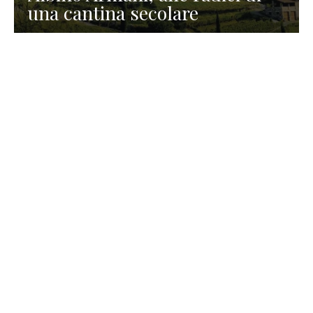
una cantina secolare
GASTRONOMIA
La redazione
23 Luglio 2026
I prodotti di Formaggi Picciau,
caseificio nei dintorni di
Cagliari in Sardegna