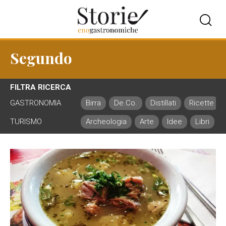
Segundo
FILTRA RICERCA
GASTRONOMIA
Birra
De.Co.
Distillati
Ricette
TURISMO
Archeologia
Arte
Idee
Libri