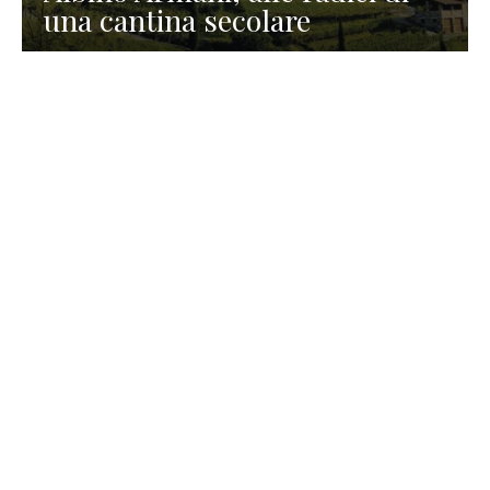
una cantina secolare
GASTRONOMIA
La redazione
23 Luglio 2026
I prodotti di Formaggi Picciau,
caseificio nei dintorni di
Cagliari in Sardegna