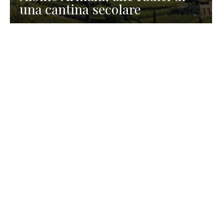
una cantina secolare
GASTRONOMIA
La redazione
23 Luglio 2026
I prodotti di Formaggi Picciau,
caseificio nei dintorni di
Cagliari in Sardegna