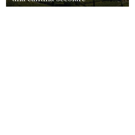
GASTRONOMIA
La redazione
23 Luglio 2026
I prodotti di Formaggi Picciau,
caseificio nei dintorni di
Cagliari in Sardegna