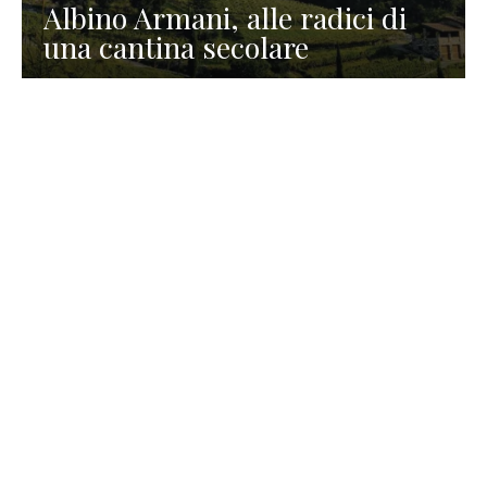
Albino Armani, alle radici di
una cantina secolare
GASTRONOMIA
La redazione
23 Luglio 2026
I prodotti di Formaggi Picciau,
caseificio nei dintorni di
Cagliari in Sardegna