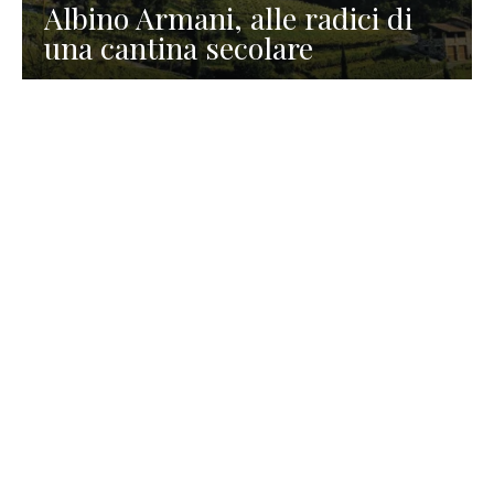
Albino Armani, alle radici di
una cantina secolare
GASTRONOMIA
La redazione
23 Luglio 2026
I prodotti di Formaggi Picciau,
caseificio nei dintorni di
Cagliari in Sardegna