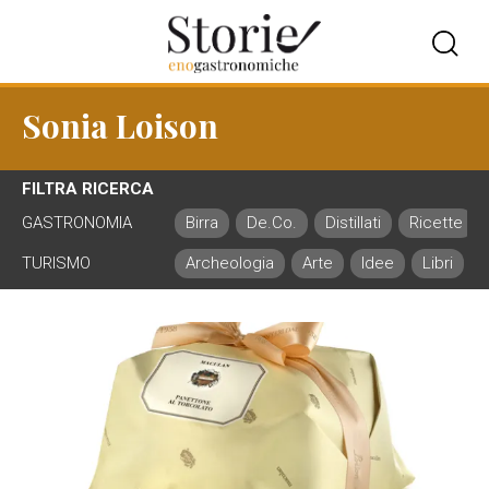
Sonia Loison
FILTRA RICERCA
GASTRONOMIA
Birra
De.Co.
Distillati
Ricette
TURISMO
Archeologia
Arte
Idee
Libri