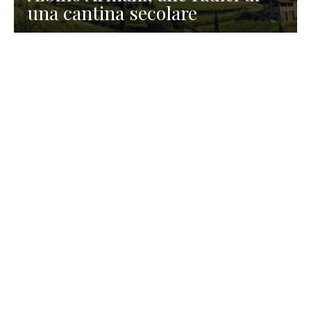
una cantina secolare
GASTRONOMIA
La redazione
23 Luglio 2026
I prodotti di Formaggi Picciau,
caseificio nei dintorni di
Cagliari in Sardegna