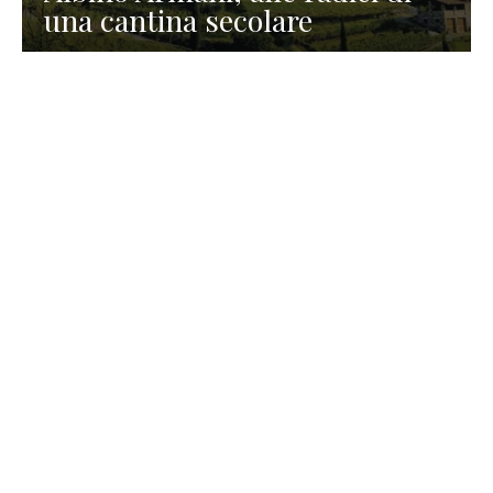
una cantina secolare
GASTRONOMIA
La redazione
23 Luglio 2026
I prodotti di Formaggi Picciau,
caseificio nei dintorni di
Cagliari in Sardegna