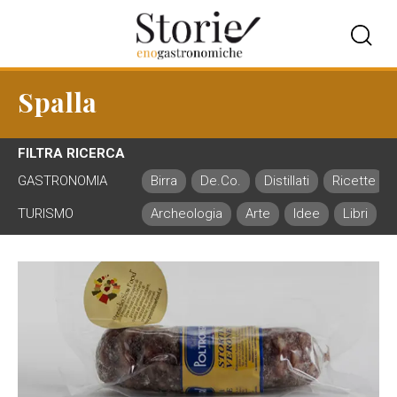
Spalla
FILTRA RICERCA
GASTRONOMIA
Birra
De.Co.
Distillati
Ricette
TURISMO
Archeologia
Arte
Idee
Libri