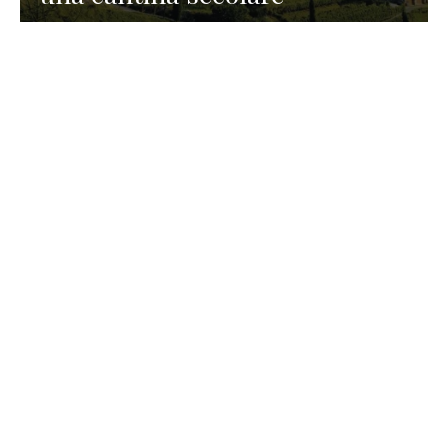
GASTRONOMIA
La redazione
23 Luglio 2026
I prodotti di Formaggi Picciau,
caseificio nei dintorni di
Cagliari in Sardegna