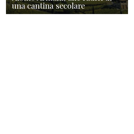
una cantina secolare
GASTRONOMIA
La redazione
23 Luglio 2026
I prodotti di Formaggi Picciau,
caseificio nei dintorni di
Cagliari in Sardegna