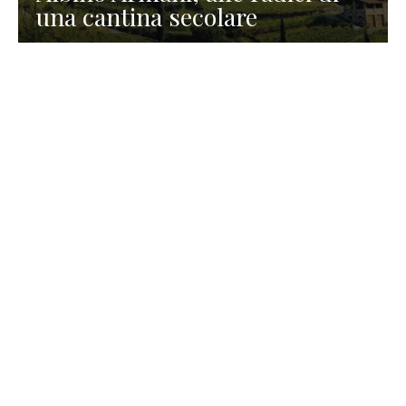
una cantina secolare
GASTRONOMIA
La redazione
23 Luglio 2026
I prodotti di Formaggi Picciau,
caseificio nei dintorni di
Cagliari in Sardegna