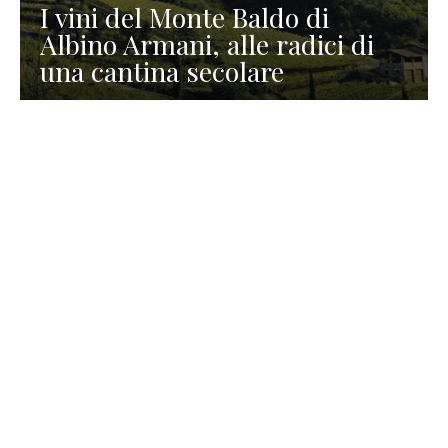
I vini del Monte Baldo di
Albino Armani, alle radici di
una cantina secolare
GASTRONOMIA
La redazione
23 Luglio 2026
I prodotti di Formaggi Picciau,
caseificio nei dintorni di
Cagliari in Sardegna