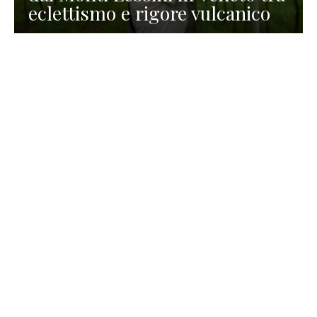
eclettismo e rigore vulcanico
TURISMO
La redazione
30 Luglio 2026
La Spiaggetta di Scanno in
Abruzzo, immersa nella
natura di un lago meraviglioso