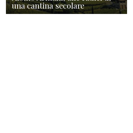
una cantina secolare
GASTRONOMIA
La redazione
23 Luglio 2026
I prodotti di Formaggi Picciau,
caseificio nei dintorni di
Cagliari in Sardegna