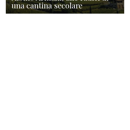
una cantina secolare
GASTRONOMIA
La redazione
23 Luglio 2026
I prodotti di Formaggi Picciau,
caseificio nei dintorni di
Cagliari in Sardegna