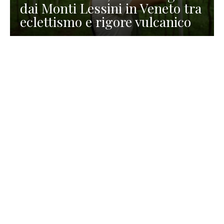
dai Monti Lessini in Veneto tra
eclettismo e rigore vulcanico
TURISMO
La redazione
30 Luglio 2026
La Spiaggetta di Scanno in
Abruzzo, immersa nella
natura di un lago meraviglioso