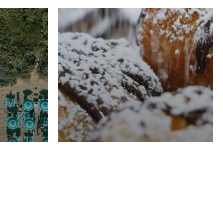
RISTORAZIONE
Luglio
Domenico Liggeri
21 Luglio
2026
el
Pasticceria La
na
Fenice a Porto San